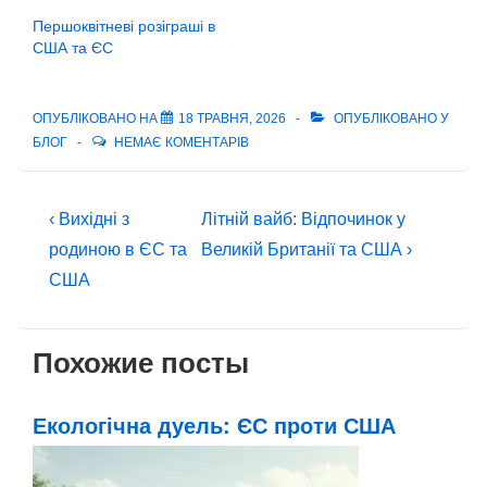
Першоквітневі розіграші в
США та ЄС
ОПУБЛІКОВАНО НА
18 ТРАВНЯ, 2026
ОПУБЛІКОВАНО У
БЛОГ
НЕМАЄ КОМЕНТАРІВ
Навігація
Попередній
Наступний
‹ Вихідні з
Літній вайб: Відпочинок у
запис
запис
записів
родиною в ЄС та
Великій Британії та США ›
США
Похожие посты
Екологічна дуель: ЄС проти США