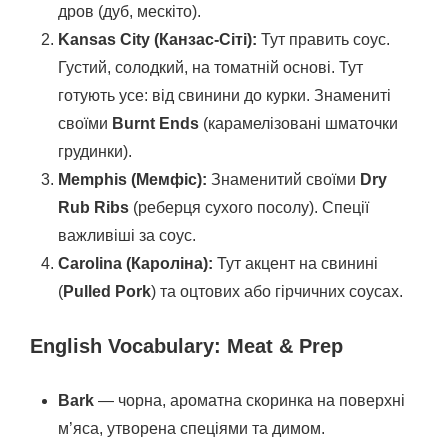
дров (дуб, мескіто).
Kansas City (Канзас-Сіті):
Тут править соус.
Густий, солодкий, на томатній основі. Тут
готують усе: від свинини до курки. Знамениті
своїми
Burnt Ends
(карамелізовані шматочки
грудинки).
Memphis (Мемфіс):
Знаменитий своїми
Dry
Rub Ribs
(реберця сухого посолу). Спеції
важливіші за соус.
Carolina (Кароліна):
Тут акцент на свинині
(
Pulled Pork
) та оцтових або гірчичних соусах.
English Vocabulary: Meat & Prep
Bark
— чорна, ароматна скоринка на поверхні
м’яса, утворена спеціями та димом.