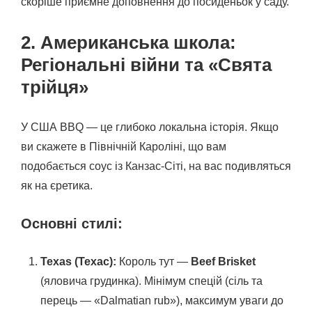
скоріше приємне доповнення до посиденьок у саду.
2. Американська школа:
Регіональні війни та «Свята
трійця»
У США BBQ — це глибоко локальна історія. Якщо
ви скажете в Північній Кароліні, що вам
подобається соус із Канзас-Сіті, на вас подивляться
як на єретика.
Основні стилі:
Texas (Техас):
Король тут —
Beef Brisket
(яловича грудинка). Мінімум спецій (сіль та
перець — «Dalmatian rub»), максимум уваги до