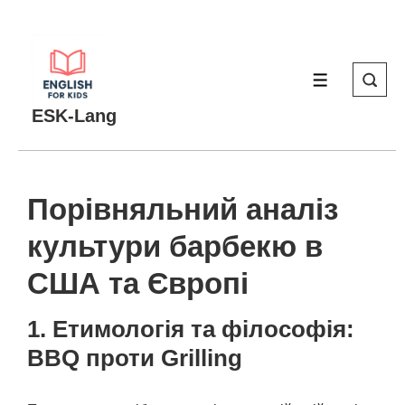
↓
Перейти
до
МЕНЮ
основного
вмісту
ESK-Lang
Порівняльний аналіз
культури барбекю в
США та Європі
1. Етимологія та філософія:
BBQ проти Grilling