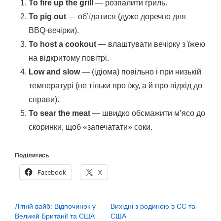
To fire up the grill
— розпалити гриль.
To pig out
— об’їдатися (дуже доречно для
BBQ-вечірки).
To host a cookout
— влаштувати вечірку з їжею
на відкритому повітрі.
Low and slow
— (ідіома) повільно і при низькій
температурі (не тільки про їжу, а й про підхід до
справи).
To sear the meat
— швидко обсмажити м’ясо до
скоринки, щоб «запечатати» соки.
Поділитись
Facebook
X
Літній вайб: Відпочинок у
Вихідні з родиною в ЄС та
Великій Британії та США
США