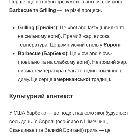
Перше, що потрібно зрозуміти: в англійській мові
Barbecue
та
Grilling
— це різні процеси.
Grilling (Грилінг):
Це «hot and fast» (швидко та
на сильному вогні). Прямий жар, висока
температура. Це домінуючий стиль у
Європі
.
Barbecue (Барбекю):
Це «low and slow»
(повільно та на слабкому вогні). Непрямий жар,
низька температура і багато годин томління в
диму. Це серце
американської
традиції.
Культурний контекст
У США барбекю — це подія, навколо якої будується
весь день. У Європі (особливо в Німеччині,
Скандинавії та Великій Британії) гриль — це