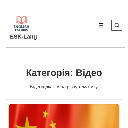
↓
Перейти
до
МЕНЮ
основного
вмісту
ESK-Lang
Категорія:
Відео
Відеопідкасти на різну тематику.