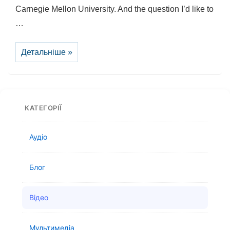
Carnegie Mellon University. And the question I’d like to
…
Лекція
Детальніше »
про
історію
Китая
та
Індії
КАТЕГОРІЇ
Аудіо
Блог
Відео
Мультимедіа