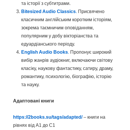
та історії з субтитрами.
Bitesized Audio Classics
.
Присвячено
класичним англійським коротким історіям,
зокрема таємничим оповіданням,
популярним у добу вікторіанства та
едуардіанського періоду.
English Audio Books
.
Пропонує широкий
вибір жанрів аудіокниг, включаючи світову
класіку, наукову фантастику, сатиру, драму,
романтику, психологію, біографію, історію
та науку.
Адаптовані книги
https://2books.su/tags/adapted/
– книги на
рівнях від А1 до С1