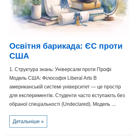
Освітня барикада: ЄС проти
США
1. Структура знань: Універсали проти Профі
Модель США: Філософія Liberal Arts В
американській системі університет — це простір
для експериментів. Студенти часто вступають без
обраної спеціальності (Undeclared). Модель …
Освітня
Детальніше »
барикада:
ЄС
проти