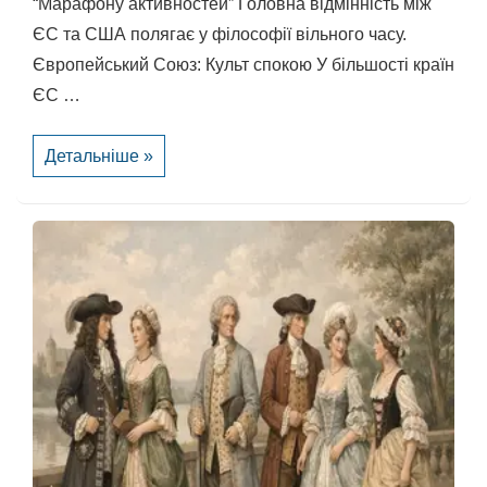
“Марафону активностей” Головна відмінність між
ЄС та США полягає у філософії вільного часу.
Європейський Союз: Культ спокою У більшості країн
ЄС …
Вихідні
Детальніше »
з
родиною
в
ЄС
та
США