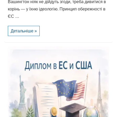
Вашингтон ніяк не дійдуть згоди, треба дивитися в
корінь — у їхню ідеологію. Принцип обережності в
ЄС …
Екологічна
Детальніше »
дуель:
ЄС
проти
США