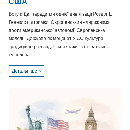
США
Вступ: Дві парадигми однієї цивілізації Розділ 1.
Генезис підтримки: Європейський «дирижизм»
проти американської автономії Європейська
модель: Держава як меценат У ЄС культура
традиційно розглядається як життєво важлива
суспільна …
Культурне
Детальніше »
дозвілля
в
ЄС
та
США