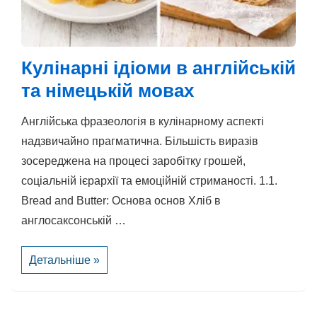
Кулінарні ідіоми в англійській
та німецькій мовах
Англійська фразеологія в кулінарному аспекті
надзвичайно прагматична. Більшість виразів
зосереджена на процесі заробітку грошей,
соціальній ієрархії та емоційній стриманості. 1.1.
Bread and Butter: Основа основ Хліб в
англосаксонській …
Кулінарні
Детальніше »
ідіоми
в
англійській
та
німецькій