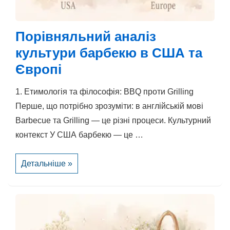
Порівняльний аналіз
культури барбекю в США та
Європі
1. Етимологія та філософія: BBQ проти Grilling
Перше, що потрібно зрозуміти: в англійській мові
Barbecue та Grilling — це різні процеси. Культурний
контекст У США барбекю — це …
Порівняльний
Детальніше »
аналіз
культури
барбекю
в
США
та
Європі