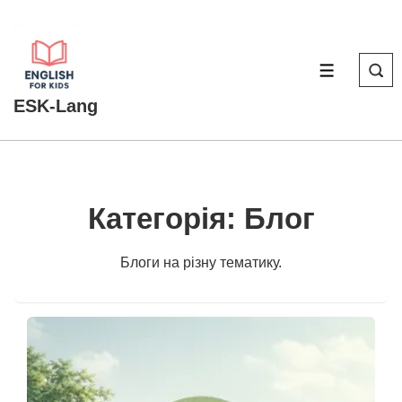
↓
Перейти
до
МЕНЮ
основного
ESK-Lang
вмісту
Категорія:
Блог
Блоги на різну тематику.