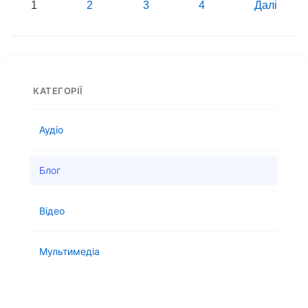
Пагінація
1
2
3
4
Далі
мовах
записів
КАТЕГОРІЇ
Аудіо
Блог
Відео
Мультимедіа