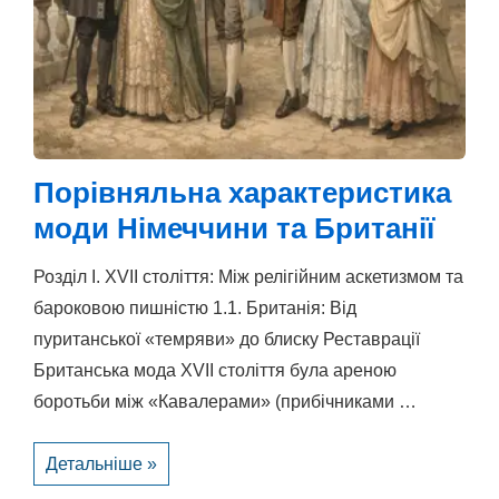
Порівняльна характеристика
моди Німеччини та Британії
Розділ I. XVII століття: Між релігійним аскетизмом та
бароковою пишністю 1.1. Британія: Від
пуританської «темряви» до блиску Реставрації
Британська мода XVII століття була ареною
боротьби між «Кавалерами» (прибічниками …
Порівняльна
Детальніше »
характеристика
моди