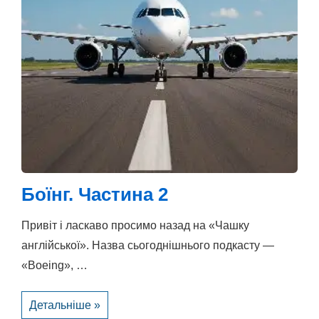
Боїнг. Частина 2
Привіт і ласкаво просимо назад на «Чашку
англійської». Назва сьогоднішнього подкасту —
«Boeing», …
Боїнг.
Детальніше »
Частина