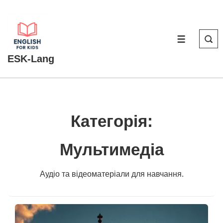
↓
Перейти
до
МЕНЮ
основного
ESK-Lang
вмісту
Категорія:
Мультимедіа
Аудіо та відеоматеріали для навчання.