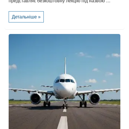
представляє безкоштовну лекцію під назвою …
День
Детальніше »
пам’яті