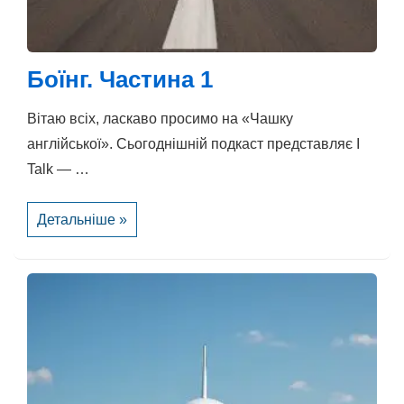
Боїнг. Частина 1
Вітаю всіх, ласкаво просимо на «Чашку
англійської». Сьогоднішній подкаст представляє I
Talk — …
Боїнг.
Детальніше »
Частина
1