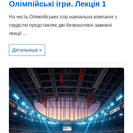
Олімпійські ігри. Лекція 1
На честь Олімпійських ігор навчальна компанія з
гордістю представляє дві безкоштовні замовні
лекції …
Олімпійські
Детальніше »
ігри.
Лекція
1