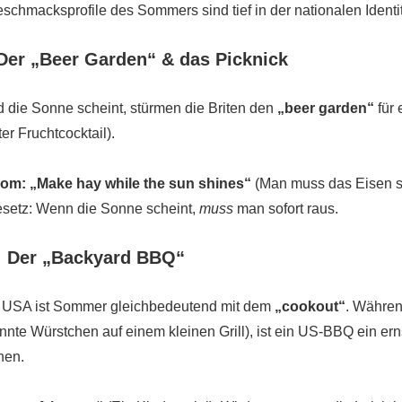
schmacksprofile des Sommers sind tief in der nationalen Identit
Der „Beer Garden“ & das Picknick
 die Sonne scheint, stürmen die Briten den
„beer garden“
für 
ter Fruchtcocktail).
iom:
„Make hay while the sun shines“
(Man muss das Eisen sc
setz: Wenn die Sonne scheint,
muss
man sofort raus.
 Der „Backyard BBQ“
n USA ist Sommer gleichbedeutend mit dem
„cookout“
. Während
nnte Würstchen auf einem kleinen Grill), ist ein US-BBQ ein er
hen.