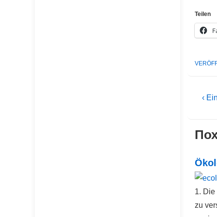
Teilen
F
VERÖFF
Be
Vorh
‹ Ei
Beit
ist
Пох
Ökol
1. Die
zu ver