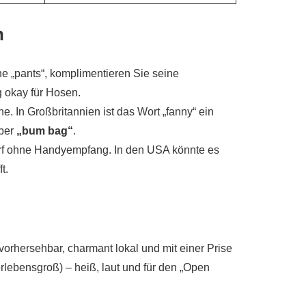
n
e „pants“, komplimentieren Sie seine
ig okay für Hosen.
e. In Großbritannien ist das Wort „fanny“ ein
eber
„bum bag“
.
rf ohne Handyempfang. In den USA könnte es
t.
vorhersehbar, charmant lokal und mit einer Prise
rlebensgroß) – heiß, laut und für den „Open