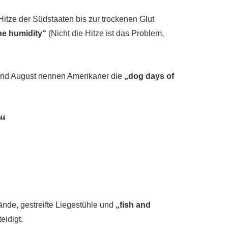
Hitze der Südstaaten bis zur trockenen Glut
 the humidity“
(Nicht die Hitze ist das Problem,
 und August nennen Amerikaner die
„dog days of
“
ände, gestreifte Liegestühle und
„fish and
idigt.