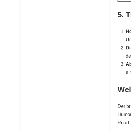
5. 
H
Un
Di
de
Ab
ei
Wel
Der br
Humor 
Road T