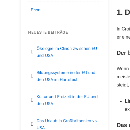
Блог
1. 
In Gro
NEUESTE BEITRÄGE
er ein
Ökologie im Clinch zwischen EU
Der 
und USA
Wenn e
Bildungssysteme in der EU und
meiste
den USA im Härtetest
steigt
Kultur und Freizeit in der EU und
Li
den USA
ex
Das Urlaub in Großbritannien vs.
Das 
USA