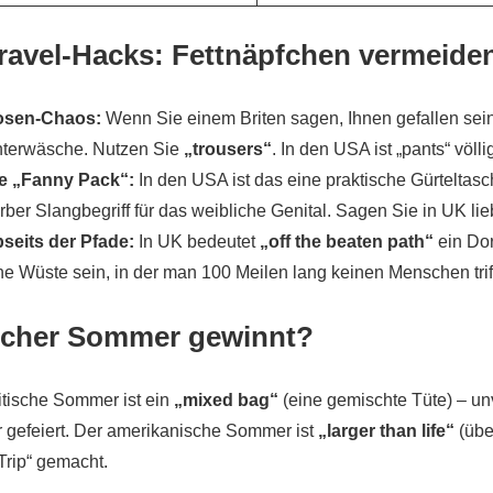
Travel-Hacks: Fettnäpfchen vermeide
osen-Chaos:
Wenn Sie einem Briten sagen, Ihnen gefallen sein
terwäsche. Nutzen Sie
„trousers“
. In den USA ist „pants“ völl
e „Fanny Pack“:
In den USA ist das eine praktische Gürteltasch
rber Slangbegriff für das weibliche Genital. Sagen Sie in UK li
seits der Pfade:
In UK bedeutet
„off the beaten path“
ein Do
ne Wüste sein, in der man 100 Meilen lang keinen Menschen triff
cher Sommer gewinnt?
itische Sommer ist ein
„mixed bag“
(eine gemischte Tüte) – un
gefeiert. Der amerikanische Sommer ist
„larger than life“
(übe
rip“ gemacht.