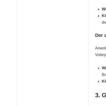
Wi
Kl
di
Der 
Ameri
Volley
Wi
Br
Kl
3. 