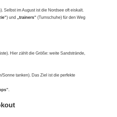
 Selbst im August ist die Nordsee oft eiskalt.
zie“
) und
„trainers“
(Turnschuhe) für den Weg
ste). Hier zählt die Größe: weite Sandstrände,
/Sonne tanken). Das Ziel ist die perfekte
lops“
.
okout