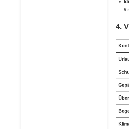
Id
th
4. 
Kont
Urla
Sch
Gepä
Über
Bege
Klim