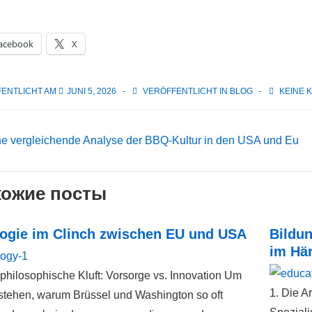
acebook
X
ENTLICHT AM
JUNI 5, 2026
VERÖFFENTLICHT IN
BLOG
KEINE 
itragsnavigation
eriger
ne vergleichende Analyse der BBQ-Kultur in den USA und Eu
rag
ожие посты
ogie im Clinch zwischen EU und USA
Bildu
im Här
 philosophische Kluft: Vorsorge vs. Innovation Um
1. Die A
stehen, warum Brüssel und Washington so oft