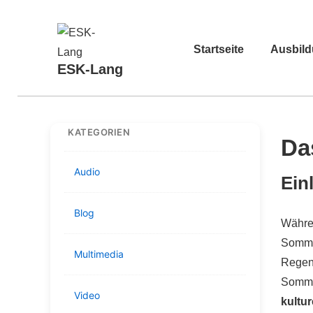
↓
Zum
Hauptnavigation
Inhalt
Startseite
Ausbil
ESK-Lang
KATEGORIEN
Da
Audio
Ein
Blog
Währen
Sommer
Multimedia
Regens
Sommer
Video
kultur