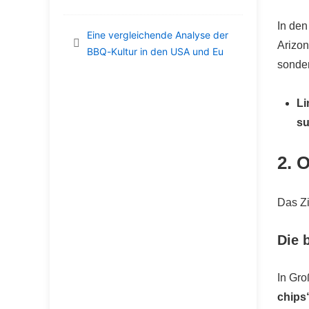
In den
Eine vergleichende Analyse der
Arizo
BBQ-Kultur in den USA und Eu
sonder
Li
s
2. 
Das Zi
Die 
In Gro
chips