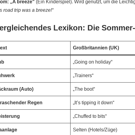
iom:
„A breeze“
(Ein Kinderspiel). Wird genutzt, um die Leich
is road trip was a breeze!“
Vergleichendes Lexikon: Die Sommer
ext
Großbritannien (UK)
ub
„Going on holiday“
uhwerk
„Trainers“
ckraum (Auto)
„The boot“
raschender Regen
„It’s tipping it down“
isterung
„Chuffed to bits“
aanlage
Selten (Hotels/Züge)