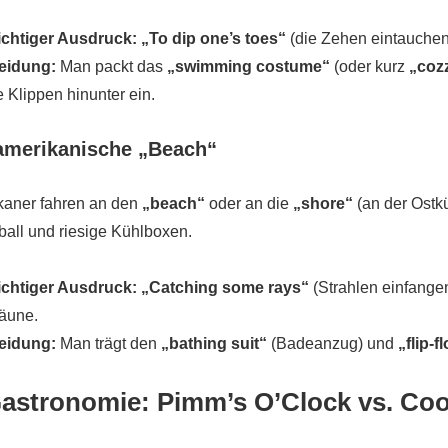
chtiger Ausdruck:
„To dip one’s toes“
(die Zehen eintauchen).
eidung:
Man packt das
„swimming costume“
(oder kurz
„coz
e Klippen hinunter ein.
amerikanische „Beach“
kaner fahren an den
„beach“
oder an die
„shore“
(an der Ostkü
ball und riesige Kühlboxen.
chtiger Ausdruck:
„Catching some rays“
(Strahlen einfangen
äune.
eidung:
Man trägt den
„bathing suit“
(Badeanzug) und
„flip-f
Gastronomie: Pimm’s O’Clock vs. Co