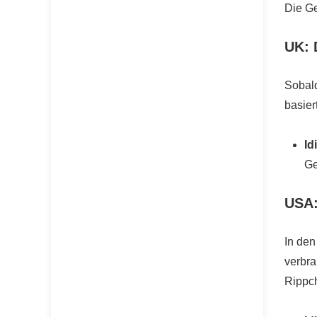
Die Ge
UK: 
Sobald
basier
Id
Ge
USA:
In de
verbra
Rippc