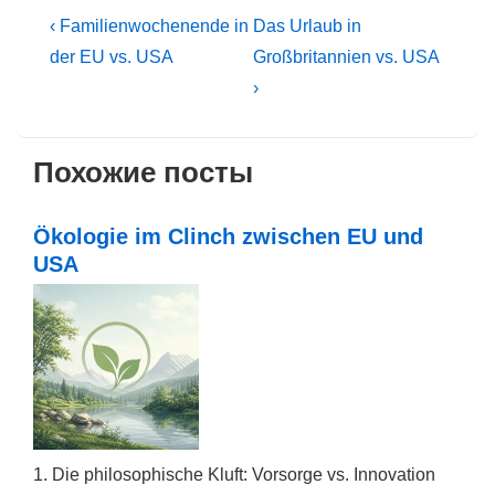
Beitragsnavigation
Vorheriger
Nächster
‹ Familienwochenende in
Das Urlaub in
Beitrag
Beitrag
der EU vs. USA
Großbritannien vs. USA
ist
ist
›
Похожие посты
Ökologie im Clinch zwischen EU und
USA
1. Die philosophische Kluft: Vorsorge vs. Innovation