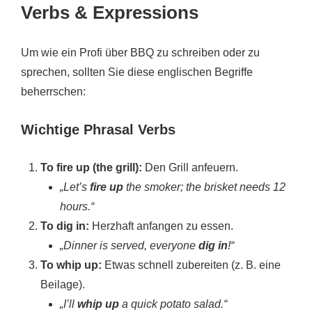
Verbs & Expressions
Um wie ein Profi über BBQ zu schreiben oder zu
sprechen, sollten Sie diese englischen Begriffe
beherrschen:
Wichtige Phrasal Verbs
To fire up (the grill):
Den Grill anfeuern.
„Let’s
fire up
the smoker; the brisket needs 12
hours.“
To dig in:
Herzhaft anfangen zu essen.
„Dinner is served, everyone
dig in
!“
To whip up:
Etwas schnell zubereiten (z. B. eine
Beilage).
„I’ll
whip up
a quick potato salad.“