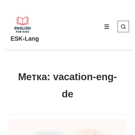
↓
Перейти
к
МЕНЮ
основному
содержимому
ESK-Lang
Метка:
vacation-eng-
de