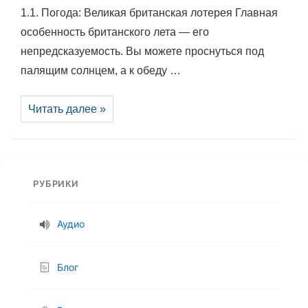
1.1. Погода: Великая британская лотерея Главная
особенность британского лета — его
непредсказуемость. Вы можете проснуться под
палящим солнцем, а к обеду …
Летний
Читать далее »
драйв:
Отдых
в
Великобритании
и
США
РУБРИКИ
Аудио
Блог