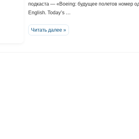
подкаста — «Boeing: будущее полетов номер оди
English. Today’s …
Боинг.
Читать далее »
Часть
1