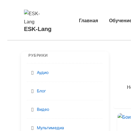
↓
Перейти
Основная
к
Главная
Обучени
навигация
основному
ESK-Lang
содержимому
РУБРИКИ
Аудио
He
Блог
Видео
Мультимедиа