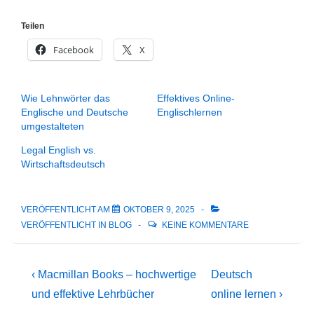
Teilen
Facebook
X
Wie Lehnwörter das
Effektives Online-
Englische und Deutsche
Englischlernen
umgestalteten
Legal English vs.
Wirtschaftsdeutsch
VERÖFFENTLICHT AM
OKTOBER 9, 2025
VERÖFFENTLICHT IN
BLOG
KEINE KOMMENTARE
Beitragsnavigation
Vorheriger
Nächster
‹ Macmillan Books – hochwertige
Deutsch
Beitrag
Beitrag
und effektive Lehrbücher
online lernen ›
ist
ist