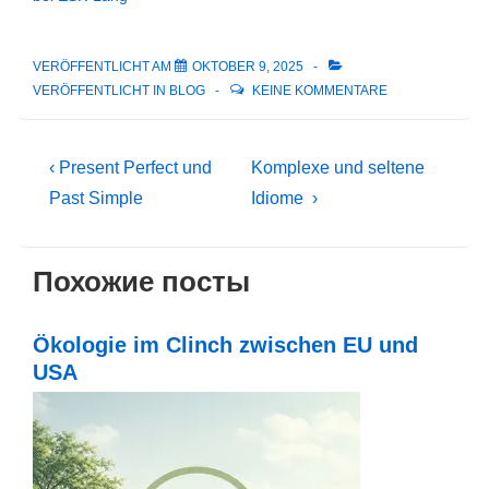
VERÖFFENTLICHT AM
OKTOBER 9, 2025
VERÖFFENTLICHT IN
BLOG
KEINE KOMMENTARE
Beitragsnavigation
Vorheriger
Nächster
‹ Present Perfect und
Komplexe und seltene
Beitrag
Beitrag
Past Simple
Idiome ›
ist
ist
Похожие посты
Ökologie im Clinch zwischen EU und
USA