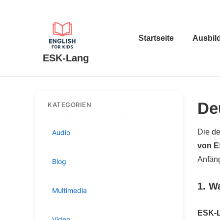
↓
Zum
Hauptnavigation
Inhalt
Startseite
Ausbil
ESK-Lang
De
KATEGORIEN
Die de
Audio
von 
Anfäng
Blog
1. W
Multimedia
ESK-
Video