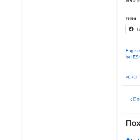
verbin
Teilen
F
Englisc
bei ES
VERÖFF
Be
Vorh
‹ En
Beit
ist
Пох