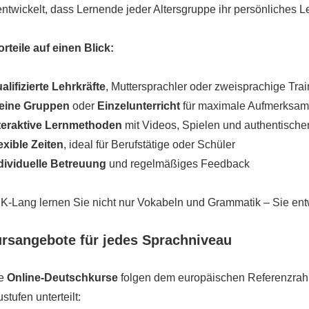
entwickelt, dass Lernende jeder Altersgruppe ihr persönliches Le
orteile auf einen Blick:
alifizierte Lehrkräfte
, Muttersprachler oder zweisprachige Trai
eine Gruppen
oder
Einzelunterricht
für maximale Aufmerksam
teraktive Lernmethoden
mit Videos, Spielen und authentische
exible Zeiten
, ideal für Berufstätige oder Schüler
dividuelle Betreuung
und regelmäßiges Feedback
K-Lang lernen Sie nicht nur Vokabeln und Grammatik – Sie ent
ursangebote für jedes Sprachniveau
re
Online-Deutschkurse
folgen dem europäischen Referenzrah
stufen unterteilt: