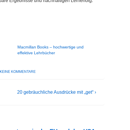
tbare Ergebnisse und nachhaltigen Lernerfolg.
Macmillan Books – hochwertige und
effektive Lehrbücher
KEINE KOMMENTARE
Nächster
20 gebräuchliche Ausdrücke mit „get“ ›
Beitrag
ist