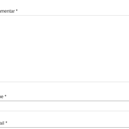
mentar
*
me
*
il
*