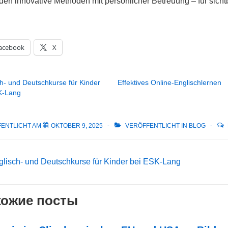
den innovative Methoden mit persönlicher Betreuung – für sich
acebook
X
h- und Deutschkurse für Kinder
Effektives Online-Englischlernen
K-Lang
ENTLICHT AM
OKTOBER 9, 2025
VERÖFFENTLICHT IN
BLOG
itragsnavigation
eriger
glisch- und Deutschkurse für Kinder bei ESK-Lang
rag
ожие посты