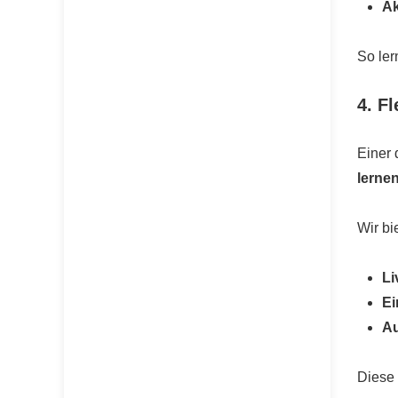
Ak
So ler
4. F
Einer 
lerne
Wir bi
Li
Ei
Au
Diese 