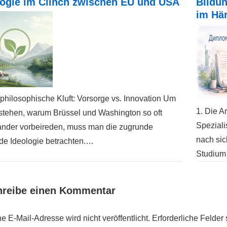
ogie im Clinch zwischen EU und USA
Bildu
im Här
 philosophische Kluft: Vorsorge vs. Innovation Um
1. Die A
stehen, warum Brüssel und Washington so oft
Speziali
ander vorbeireden, muss man die zugrunde
nach sic
de Ideologie betrachten.…
Studiu
hreibe einen Kommentar
e E-Mail-Adresse wird nicht veröffentlicht.
Erforderliche Felder 