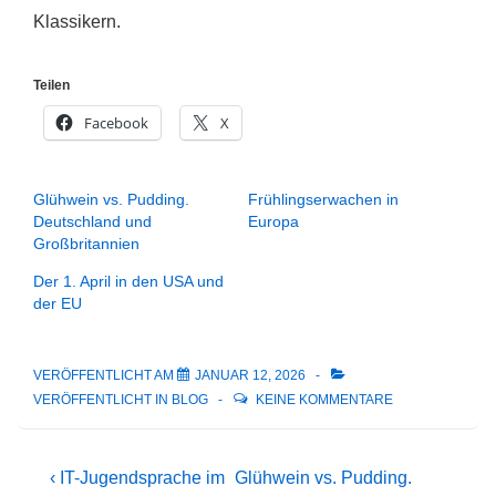
Klassikern.
Teilen
Facebook
X
Glühwein vs. Pudding.
Frühlingserwachen in
Deutschland und
Europa
Großbritannien
Der 1. April in den USA und
der EU
VERÖFFENTLICHT AM
JANUAR 12, 2026
VERÖFFENTLICHT IN
BLOG
KEINE KOMMENTARE
Beitragsnavigation
Vorheriger
Nächster
‹ IT-Jugendsprache im
Glühwein vs. Pudding.