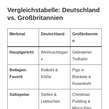
Vergleichstabelle: Deutschland
vs. Großbritannien
Merkmal
Deutschland
Großbritannie
n
Hauptgericht
Weihnachtsgan
Gebratener
s
Truthahn
Beilagen-
Rotkohl &
Pigs in
Favorit
Klöße
Blankets &
Rosenkohl
Süßspeise
Stollen &
Christmas
Lebkuchen
Pudding &
Mince Pies