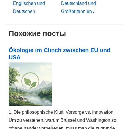
Beitrag
Beitrag
Englischen und
Deutschland und
ist
ist
Deutschen
Großbritannien ›
Похожие посты
Ökologie im Clinch zwischen EU und
USA
1. Die philosophische Kluft: Vorsorge vs. Innovation
Um zu verstehen, warum Brüssel und Washington so
oft aneinander vorbeireden, muss man die zugrunde