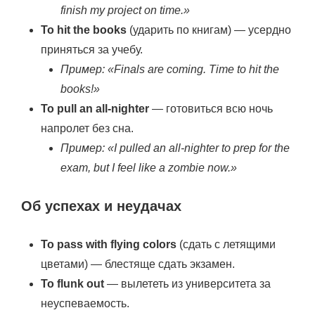
finish my project on time.»
To hit the books
(ударить по книгам) — усердно
приняться за учебу.
Пример: «Finals are coming. Time to hit the
books!»
To pull an all-nighter
— готовиться всю ночь
напролет без сна.
Пример: «I pulled an all-nighter to prep for the
exam, but I feel like a zombie now.»
Об успехах и неудачах
To pass with flying colors
(сдать с летящими
цветами) — блестяще сдать экзамен.
To flunk out
— вылететь из университета за
неуспеваемость.