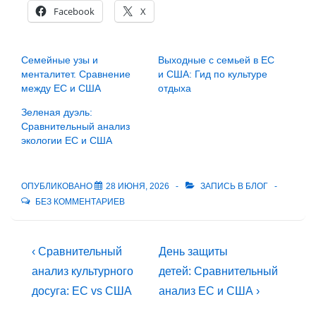
Facebook
X
Семейные узы и
Выходные с семьей в ЕС
менталитет. Сравнение
и США: Гид по культуре
между ЕС и США
отдыха
Зеленая дуэль:
Сравнительный анализ
экологии ЕС и США
ОПУБЛИКОВАНО
28 ИЮНЯ, 2026
ЗАПИСЬ В
БЛОГ
БЕЗ КОММЕНТАРИЕВ
Навигация
Предыдущая
Следующая
‹ Сравнительный
День защиты
запись
запись
по
анализ культурного
детей: Сравнительный
досуга: ЕС vs США
анализ ЕС и США ›
записям