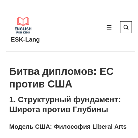
↓
Перейти
к
МЕНЮ
основному
содержимому
ESK-Lang
Битва дипломов: ЕС
против США
1. Структурный фундамент:
Широта против Глубины
Модель США: Философия Liberal Arts